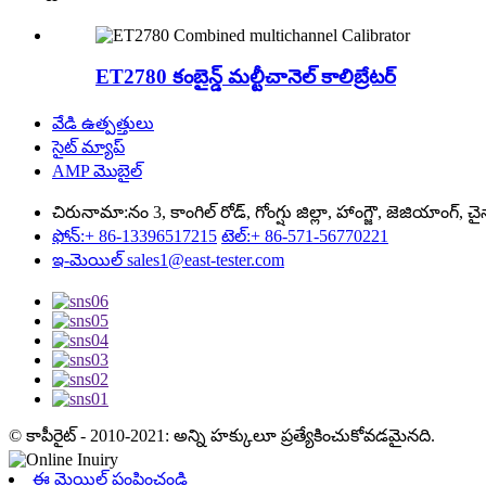
ET2780 కంబైన్డ్ మల్టీచానెల్ కాలిబ్రేటర్
వేడి ఉత్పత్తులు
సైట్ మ్యాప్
AMP మొబైల్
చిరునామా:
నం 3, కాంగిల్ రోడ్, గోంగ్షు జిల్లా, హాంగ్జౌ, జెజియాంగ్, చ
ఫోన్:
+ 86-13396517215
టెల్:
+ 86-571-56770221
ఇ-మెయిల్
sales1@east-tester.com
© కాపీరైట్ - 2010-2021: అన్ని హక్కులూ ప్రత్యేకించుకోవడమైనది.
ఈ మెయిల్ పంపించండి