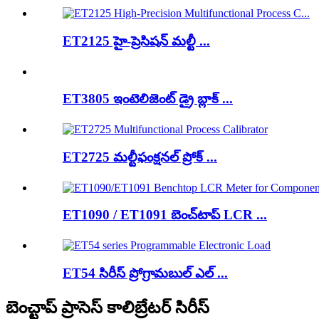
ET2125 హై-ప్రెసిషన్ మల్టీ ...
ET3805 ఇంటెలిజెంట్ డ్రై బ్లాక్ ...
ET2725 మల్టీఫంక్షనల్ ప్రోక్ ...
ET1090 / ET1091 బెంచ్‌టాప్ LCR ...
ET54 సిరీస్ ప్రోగ్రామబుల్ ఎల్ ...
బెంచ్టాప్ ప్రాసెస్ కాలిబ్రేటర్ సిరీస్